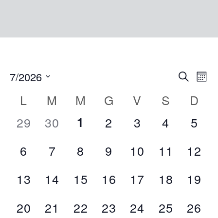
EVEN
Ev
7/2026
Cerca
Mont
Vi
RICE
Seleziona
CALENDARIO
L
M
M
G
V
S
D
Na
la
E
DI
0
0
0
0
0
0
0
29
30
1
2
3
4
5
data.
VIST
EVENTI
eventi,
eventi,
eventi,
eventi,
eventi,
eventi,
even
NAVI
0
0
0
0
0
0
0
6
7
8
9
10
11
12
eventi,
eventi,
eventi,
eventi,
eventi,
eventi,
event
0
0
0
0
0
0
0
13
14
15
16
17
18
19
eventi,
eventi,
eventi,
eventi,
eventi,
eventi,
event
0
0
0
0
0
0
0
20
21
22
23
24
25
26